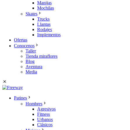
Manijas
Mochilas
Skates
Trucks
Llantas
Rodajes
Implementos
Ofertas
Conocenos
Taller
Tienda miraflores
Blog
Aventura
Media
Patines
Hombres
Agresivos
Fitness
Urbanos
Clásicos