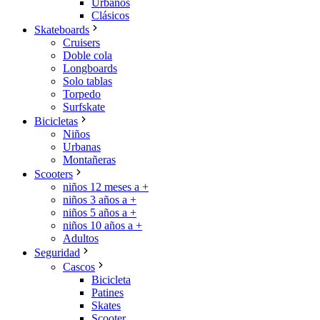
Urbanos
Clásicos
Skateboards
Cruisers
Doble cola
Longboards
Solo tablas
Torpedo
Surfskate
Bicicletas
Niños
Urbanas
Montañeras
Scooters
niños 12 meses a +
niños 3 años a +
niños 5 años a +
niños 10 años a +
Adultos
Seguridad
Cascos
Bicicleta
Patines
Skates
Scooter