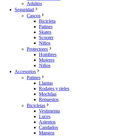
Adultos
Seguridad
Cascos
Bicicleta
Patines
Skates
Scooter
Niños
Protectores
Hombres
Mujeres
Niños
Accesorios
Patines
Llantas
Rodajes y rieles
Mochilas
Repuestos
Bicicletas
Vestimenta
Luces
Asientos
Candados
Mangos