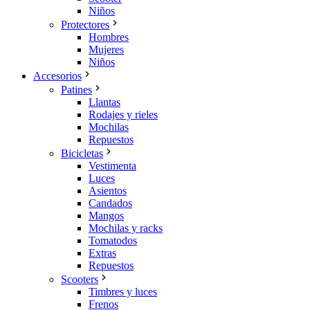
Niños
Protectores
Hombres
Mujeres
Niños
Accesorios
Patines
Llantas
Rodajes y rieles
Mochilas
Repuestos
Bicicletas
Vestimenta
Luces
Asientos
Candados
Mangos
Mochilas y racks
Tomatodos
Extras
Repuestos
Scooters
Timbres y luces
Frenos