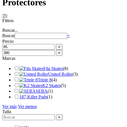
Protectores
Filtros
Buscar...
Buscar
×
Precio
×
×
Marcas
Fila Skates
(
8
)
United Roller
(
3
)
Triple 8
(
4
)
K2 Skates
(
5
)
SEBA
(
1
)
187 Killer Pads
(
1
)
Ver más
Ver menos
Talla
×